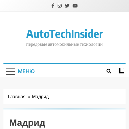
Перейти
к
содержимому
AutoTechInsider
передовые автомобильные технологии
МЕНЮ
Главная
Мадрид
Мадрид