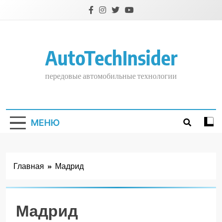
Перейти
к
содержимому
AutoTechInsider
передовые автомобильные технологии
МЕНЮ
Главная
Мадрид
Мадрид