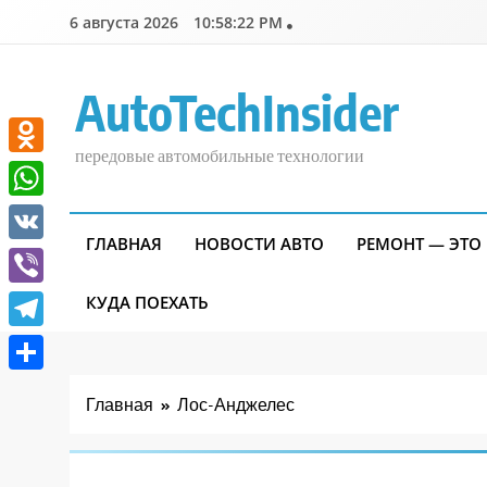
Перейти
6 августа 2026
10:58:23 PM
к
содержимому
AutoTechInsider
передовые автомобильные технологии
Odnoklassniki
WhatsApp
ГЛАВНАЯ
НОВОСТИ АВТО
РЕМОНТ — ЭТО
VK
Viber
КУДА ПОЕХАТЬ
Telegram
Отправить
Главная
Лос-Анджелес