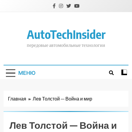
Перейти
к
содержимому
AutoTechInsider
передовые автомобильные технологии
МЕНЮ
Главная
Лев Толстой — Война и мир
Лев Толстой — Война и