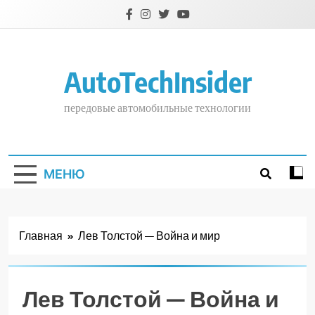
Перейти
к
содержимому
AutoTechInsider
передовые автомобильные технологии
МЕНЮ
Главная
Лев Толстой — Война и мир
Лев Толстой — Война и