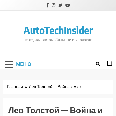
Перейти
к
содержимому
AutoTechInsider
передовые автомобильные технологии
МЕНЮ
Главная
Лев Толстой — Война и мир
Лев Толстой — Война и