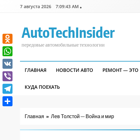
Перейти
7 августа 2026
7:09:44 AM
к
содержимому
AutoTechInsider
передовые автомобильные технологии
Odnoklassniki
WhatsApp
ГЛАВНАЯ
НОВОСТИ АВТО
РЕМОНТ — ЭТО
VK
Viber
КУДА ПОЕХАТЬ
Telegram
Отправить
Главная
Лев Толстой — Война и мир