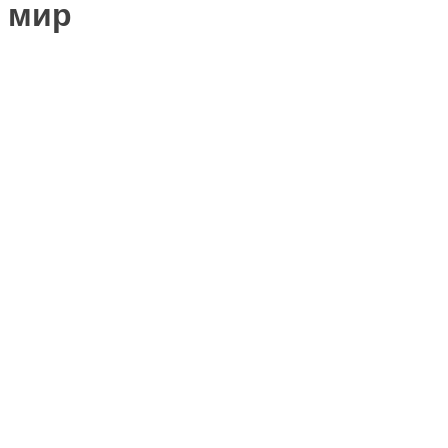
и мир
ть