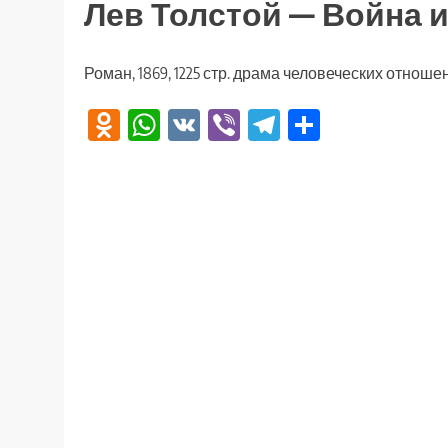
Лев Толстой — Война 
Роман, 1869, 1225 стр. драма человеческих отноше
Odnoklassniki
WhatsApp
VK
Viber
Telegram
Отправи