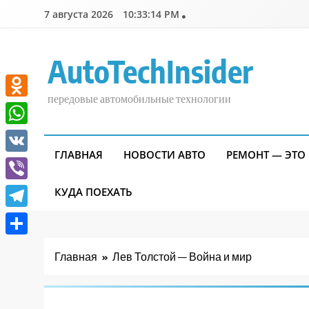
Перейти
7 августа 2026
10:33:15 PM
к
содержимому
AutoTechInsider
передовые автомобильные технологии
Odnoklassniki
WhatsApp
ГЛАВНАЯ
НОВОСТИ АВТО
РЕМОНТ — ЭТО
VK
Viber
КУДА ПОЕХАТЬ
Telegram
Отправить
Главная
Лев Толстой — Война и мир