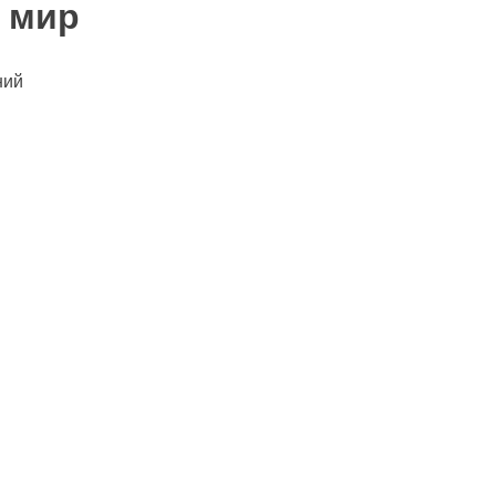
и мир
ний
ть