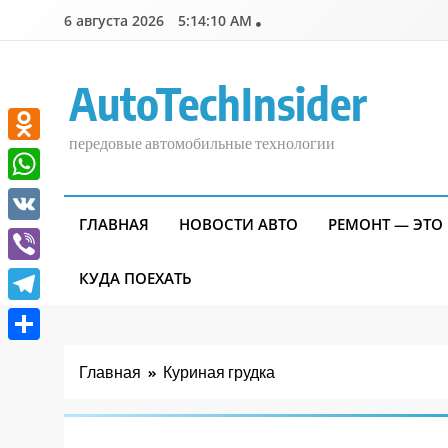
Перейти
6 августа 2026
5:14:11 AM
к
содержимому
AutoTechInsider
передовые автомобильные технологии
Odnoklassniki
WhatsApp
ГЛАВНАЯ
НОВОСТИ АВТО
РЕМОНТ — ЭТО
VK
Viber
КУДА ПОЕХАТЬ
Telegram
Отправить
Главная
Куриная грудка