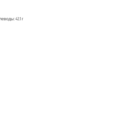
леводы: 42.1 г
ть