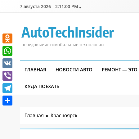
Перейти
7 августа 2026
2:11:00 PM
к
содержимому
AutoTechInsider
передовые автомобильные технологии
Odnoklassniki
WhatsApp
ГЛАВНАЯ
НОВОСТИ АВТО
РЕМОНТ — ЭТО
VK
Viber
КУДА ПОЕХАТЬ
Telegram
Отправить
Главная
Красноярск