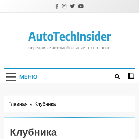
Перейти
к
содержимому
AutoTechInsider
передовые автомобильные технологии
МЕНЮ
Главная
Клубника
Клубника