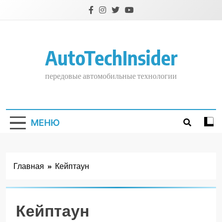
Перейти
к
содержимому
AutoTechInsider
передовые автомобильные технологии
МЕНЮ
Главная
Кейптаун
Кейптаун