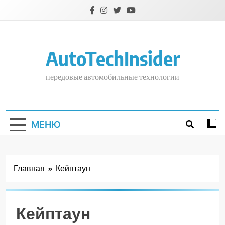
Перейти
к
содержимому
AutoTechInsider
передовые автомобильные технологии
МЕНЮ
Главная
Кейптаун
Кейптаун