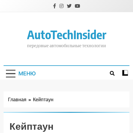
Перейти
к
содержимому
AutoTechInsider
передовые автомобильные технологии
МЕНЮ
Главная
Кейптаун
Кейптаун