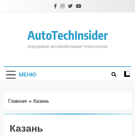
Перейти
к
содержимому
AutoTechInsider
передовые автомобильные технологии
МЕНЮ
Главная
Казань
Казань