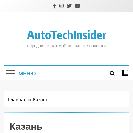
Перейти
к
содержимому
AutoTechInsider
передовые автомобильные технологии
МЕНЮ
Главная
Казань
Казань