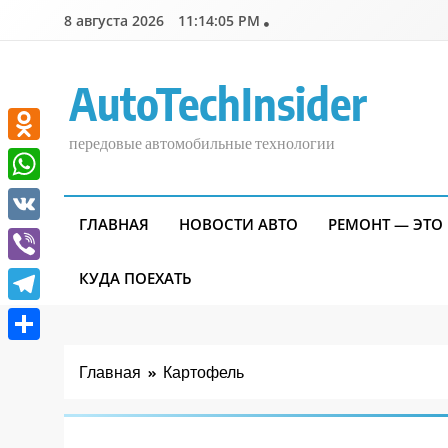
Перейти
8 августа 2026
11:14:05 PM
к
содержимому
AutoTechInsider
передовые автомобильные технологии
Odnoklassniki
WhatsApp
ГЛАВНАЯ
НОВОСТИ АВТО
РЕМОНТ — ЭТО
VK
Viber
КУДА ПОЕХАТЬ
Telegram
Отправить
Главная
Картофель