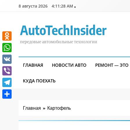
Перейти
8 августа 2026
4:11:28 AM
к
содержимому
AutoTechInsider
передовые автомобильные технологии
Odnoklassniki
WhatsApp
ГЛАВНАЯ
НОВОСТИ АВТО
РЕМОНТ — ЭТО
VK
Viber
КУДА ПОЕХАТЬ
Telegram
Отправить
Главная
Картофель