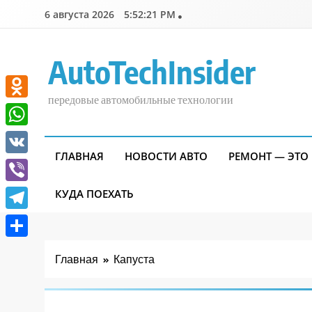
Перейти
6 августа 2026
5:52:22 PM
к
содержимому
AutoTechInsider
передовые автомобильные технологии
Odnoklassniki
WhatsApp
ГЛАВНАЯ
НОВОСТИ АВТО
РЕМОНТ — ЭТО
VK
Viber
КУДА ПОЕХАТЬ
Telegram
Отправить
Главная
Капуста