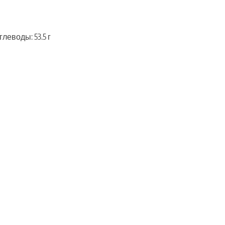
глеводы: 53.5 г
ть