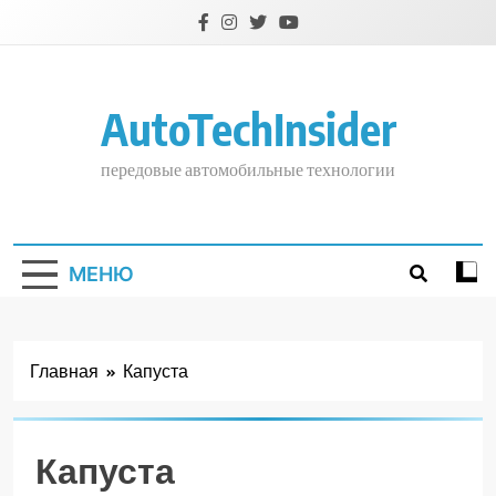
Перейти
к
содержимому
AutoTechInsider
передовые автомобильные технологии
МЕНЮ
Главная
Капуста
Капуста