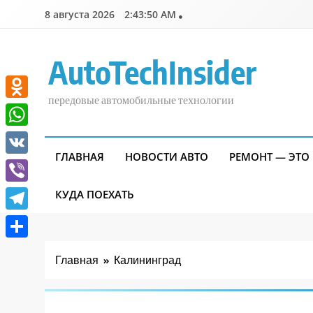
Перейти
8 августа 2026
2:43:50 AM
к
содержимому
AutoTechInsider
передовые автомобильные технологии
Odnoklassniki
WhatsApp
ГЛАВНАЯ
НОВОСТИ АВТО
РЕМОНТ — ЭТО
VK
Viber
КУДА ПОЕХАТЬ
Telegram
Отправить
Главная
Калининград