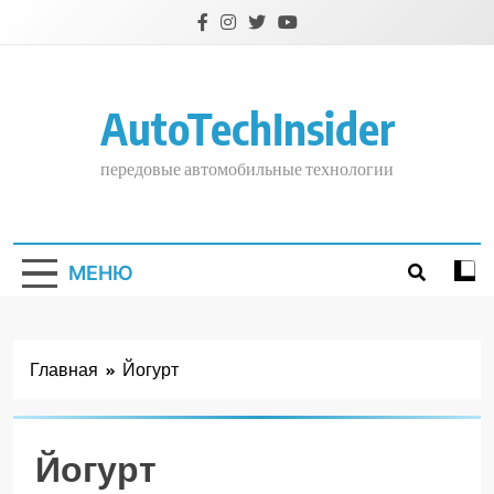
Перейти
к
содержимому
AutoTechInsider
передовые автомобильные технологии
МЕНЮ
Главная
Йогурт
Йогурт