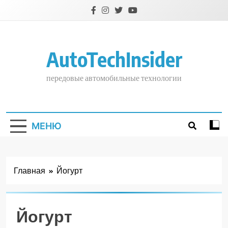
Перейти
к
содержимому
AutoTechInsider
передовые автомобильные технологии
МЕНЮ
Главная
Йогурт
Йогурт