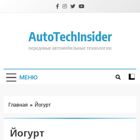
Перейти
к
содержимому
AutoTechInsider
передовые автомобильные технологии
МЕНЮ
Главная
Йогурт
Йогурт