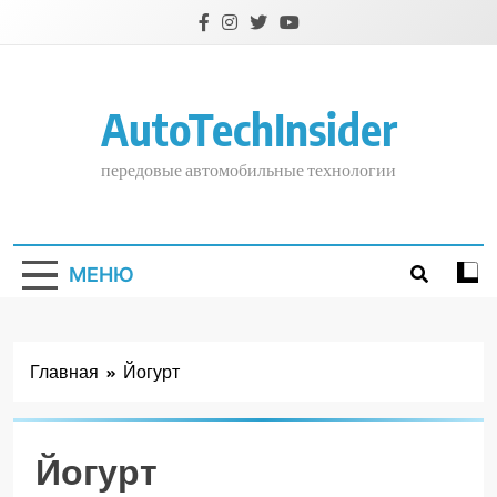
Перейти
к
содержимому
AutoTechInsider
передовые автомобильные технологии
МЕНЮ
Главная
Йогурт
Йогурт