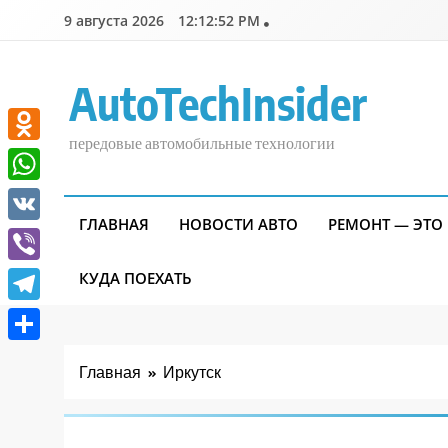
Перейти
9 августа 2026
12:12:53 PM
к
содержимому
AutoTechInsider
передовые автомобильные технологии
Odnoklassniki
WhatsApp
ГЛАВНАЯ
НОВОСТИ АВТО
РЕМОНТ — ЭТО
VK
Viber
КУДА ПОЕХАТЬ
Telegram
Отправить
Главная
Иркутск