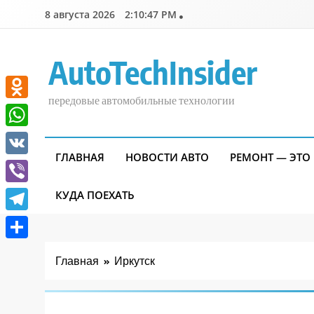
Перейти
8 августа 2026
2:10:47 PM
к
содержимому
AutoTechInsider
передовые автомобильные технологии
Odnoklassniki
WhatsApp
ГЛАВНАЯ
НОВОСТИ АВТО
РЕМОНТ — ЭТО
VK
Viber
КУДА ПОЕХАТЬ
Telegram
Отправить
Главная
Иркутск