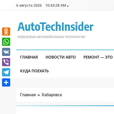
Перейти
6 августа 2026
10:43:28 AM
к
содержимому
AutoTechInsider
передовые автомобильные технологии
Odnoklassniki
WhatsApp
ГЛАВНАЯ
НОВОСТИ АВТО
РЕМОНТ — ЭТО
VK
Viber
КУДА ПОЕХАТЬ
Telegram
Отправить
Главная
Хабаровск