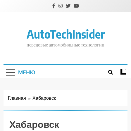
Перейти
к
содержимому
AutoTechInsider
передовые автомобильные технологии
МЕНЮ
Главная
Хабаровск
Хабаровск