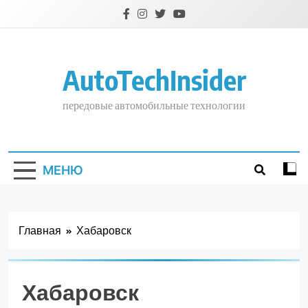
Перейти
к
содержимому
AutoTechInsider
передовые автомобильные технологии
МЕНЮ
Главная
Хабаровск
Хабаровск