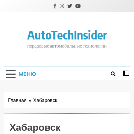
Перейти
к
содержимому
AutoTechInsider
передовые автомобильные технологии
МЕНЮ
Главная
Хабаровск
Хабаровск