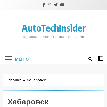
Перейти
к
содержимому
AutoTechInsider
передовые автомобильные технологии
МЕНЮ
Главная
Хабаровск
Хабаровск