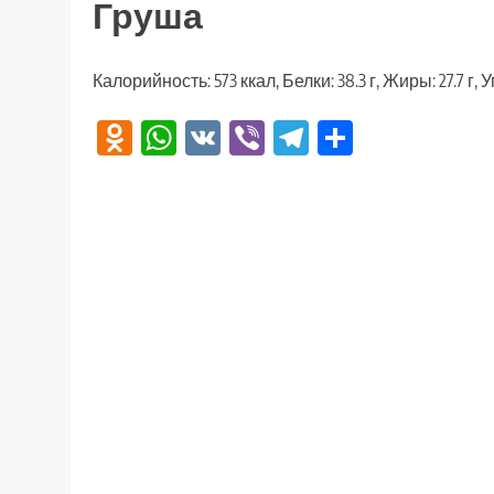
Груша
Калорийность: 573 ккал, Белки: 38.3 г, Жиры: 27.7 г, У
Odnoklassniki
WhatsApp
VK
Viber
Telegram
Отправи