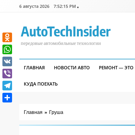
Перейти
6 августа 2026
7:52:15 PM
к
содержимому
AutoTechInsider
передовые автомобильные технологии
Odnoklassniki
WhatsApp
ГЛАВНАЯ
НОВОСТИ АВТО
РЕМОНТ — ЭТО
VK
Viber
КУДА ПОЕХАТЬ
Telegram
Отправить
Главная
Груша