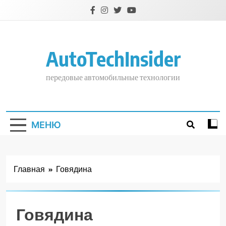
Перейти
к
содержимому
AutoTechInsider
передовые автомобильные технологии
МЕНЮ
Главная
Говядина
Говядина