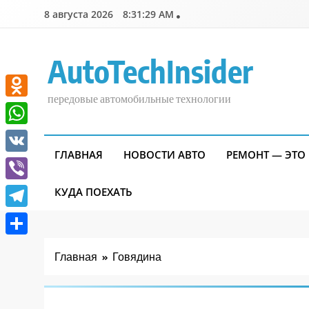
Перейти
8 августа 2026
8:31:30 AM
к
содержимому
AutoTechInsider
передовые автомобильные технологии
Odnoklassniki
WhatsApp
ГЛАВНАЯ
НОВОСТИ АВТО
РЕМОНТ — ЭТО
VK
Viber
КУДА ПОЕХАТЬ
Telegram
Отправить
Главная
Говядина