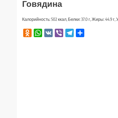
Говядина
Калорийность: 502 ккал, Белки: 37.0 г, Жиры: 44.9 г, У
Odnoklassniki
WhatsApp
VK
Viber
Telegram
Отправи