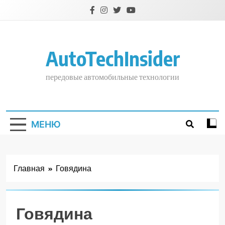
Перейти
к
содержимому
AutoTechInsider
передовые автомобильные технологии
МЕНЮ
Главная
Говядина
Говядина