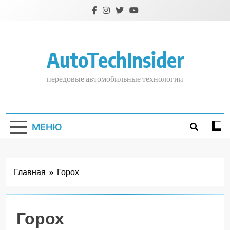
Перейти
к
содержимому
AutoTechInsider
передовые автомобильные технологии
МЕНЮ
Главная
Горох
Горох