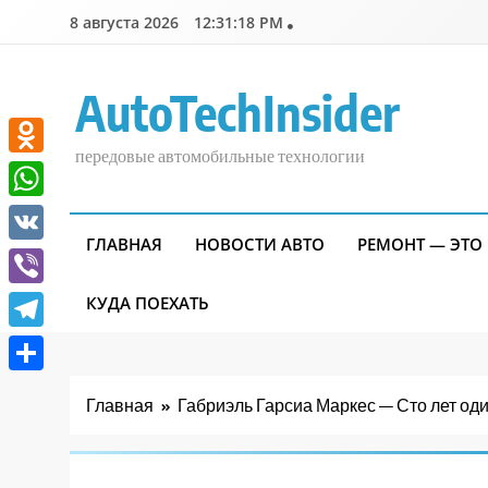
Перейти
8 августа 2026
12:31:19 PM
к
содержимому
AutoTechInsider
передовые автомобильные технологии
Odnoklassniki
WhatsApp
ГЛАВНАЯ
НОВОСТИ АВТО
РЕМОНТ — ЭТО
VK
Viber
КУДА ПОЕХАТЬ
Telegram
Отправить
Главная
Габриэль Гарсиа Маркес — Сто лет од