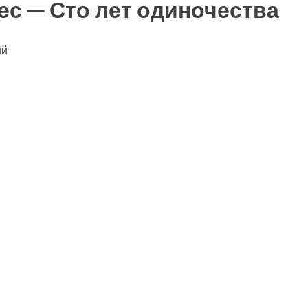
ес — Сто лет одиночества
ий
ть