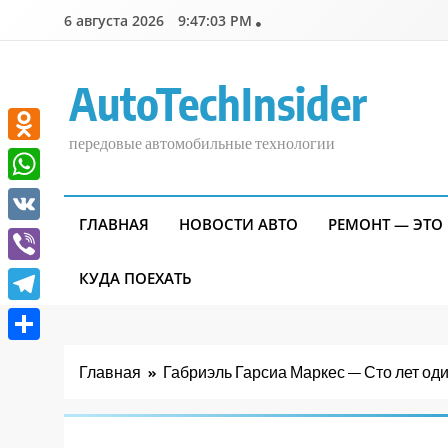
Перейти
6 августа 2026
9:47:04 PM
к
содержимому
AutoTechInsider
передовые автомобильные технологии
Odnoklassniki
WhatsApp
ГЛАВНАЯ
НОВОСТИ АВТО
РЕМОНТ — ЭТО
VK
Viber
КУДА ПОЕХАТЬ
Telegram
Отправить
Главная
Габриэль Гарсиа Маркес — Сто лет од