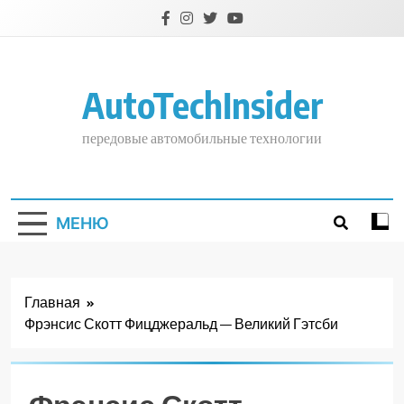
Перейти
к
содержимому
AutoTechInsider
передовые автомобильные технологии
МЕНЮ
Главная
Фрэнсис Скотт Фицджеральд — Великий Гэтсби