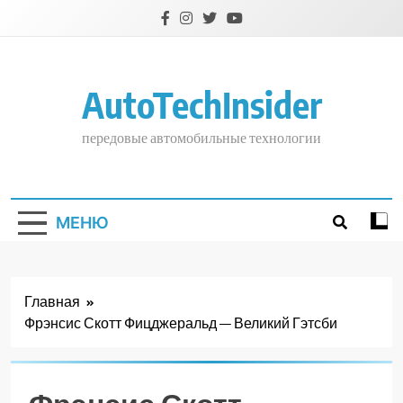
Перейти
к
содержимому
AutoTechInsider
передовые автомобильные технологии
МЕНЮ
Главная
Фрэнсис Скотт Фицджеральд — Великий Гэтсби