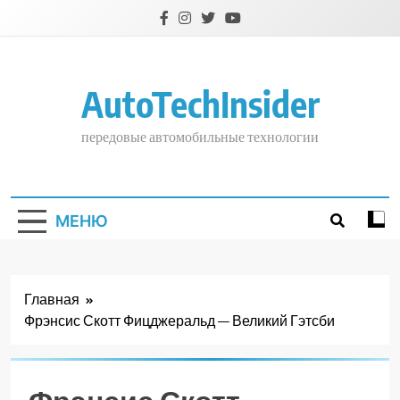
Перейти
к
содержимому
AutoTechInsider
передовые автомобильные технологии
МЕНЮ
Главная
Фрэнсис Скотт Фицджеральд — Великий Гэтсби