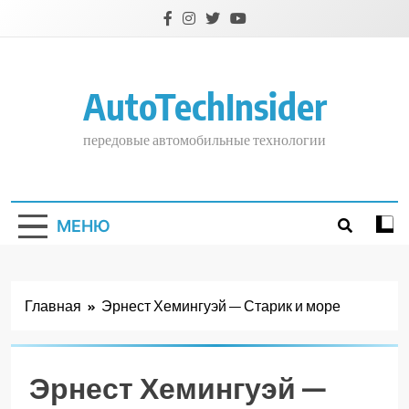
Перейти
к
содержимому
AutoTechInsider
передовые автомобильные технологии
МЕНЮ
Главная
Эрнест Хемингуэй — Старик и море
Эрнест Хемингуэй —