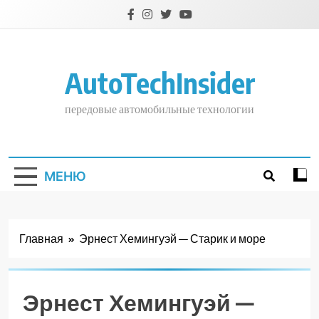
Перейти
к
содержимому
AutoTechInsider
передовые автомобильные технологии
МЕНЮ
Главная
Эрнест Хемингуэй — Старик и море
Эрнест Хемингуэй —