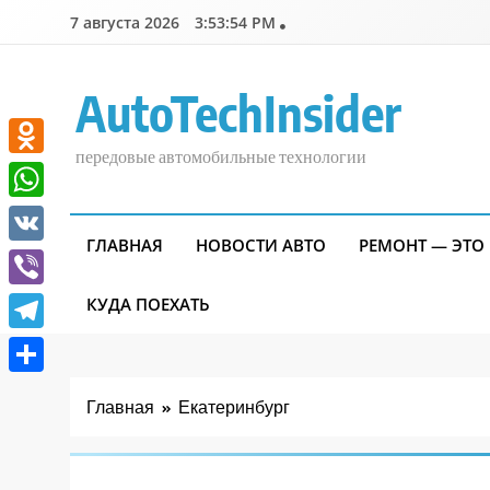
Перейти
7 августа 2026
3:53:55 PM
к
содержимому
AutoTechInsider
передовые автомобильные технологии
Odnoklassniki
WhatsApp
ГЛАВНАЯ
НОВОСТИ АВТО
РЕМОНТ — ЭТО
VK
Viber
КУДА ПОЕХАТЬ
Telegram
Отправить
Главная
Екатеринбург