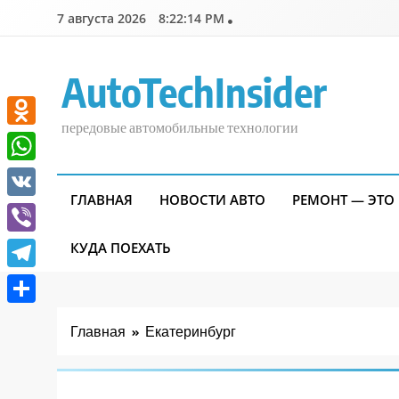
Перейти
7 августа 2026
8:22:15 PM
к
содержимому
AutoTechInsider
передовые автомобильные технологии
Odnoklassniki
WhatsApp
ГЛАВНАЯ
НОВОСТИ АВТО
РЕМОНТ — ЭТО
VK
Viber
КУДА ПОЕХАТЬ
Telegram
Отправить
Главная
Екатеринбург