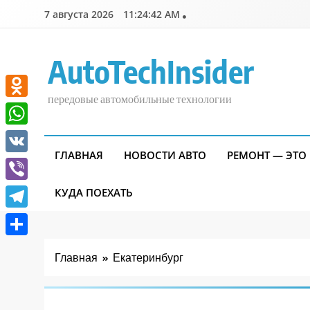
Перейти
7 августа 2026
11:24:43 AM
к
содержимому
AutoTechInsider
передовые автомобильные технологии
Odnoklassniki
WhatsApp
ГЛАВНАЯ
НОВОСТИ АВТО
РЕМОНТ — ЭТО
VK
Viber
КУДА ПОЕХАТЬ
Telegram
Отправить
Главная
Екатеринбург