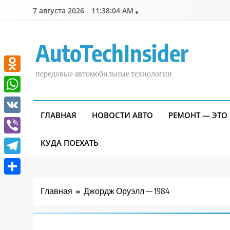
Перейти
7 августа 2026
11:38:05 AM
к
содержимому
AutoTechInsider
передовые автомобильные технологии
Odnoklassniki
WhatsApp
ГЛАВНАЯ
НОВОСТИ АВТО
РЕМОНТ — ЭТО
VK
Viber
КУДА ПОЕХАТЬ
Telegram
Отправить
Главная
Джордж Оруэлл — 1984