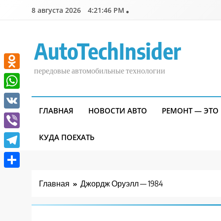
Перейти
8 августа 2026
4:21:47 PM
к
содержимому
AutoTechInsider
передовые автомобильные технологии
Odnoklassniki
WhatsApp
ГЛАВНАЯ
НОВОСТИ АВТО
РЕМОНТ — ЭТО
VK
Viber
КУДА ПОЕХАТЬ
Telegram
Отправить
Главная
Джордж Оруэлл — 1984