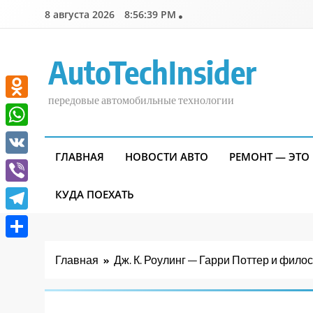
Перейти
8 августа 2026
8:56:40 PM
к
содержимому
AutoTechInsider
передовые автомобильные технологии
Odnoklassniki
WhatsApp
ГЛАВНАЯ
НОВОСТИ АВТО
РЕМОНТ — ЭТО
VK
Viber
КУДА ПОЕХАТЬ
Telegram
Отправить
Главная
Дж. К. Роулинг — Гарри Поттер и фил